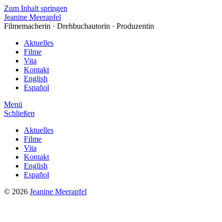
Zum Inhalt springen
Jeanine Meerapfel
Filmemacherin · Drehbuchautorin · Produzentin
Aktuelles
Filme
Vita
Kontakt
English
Español
Menü
Schließen
Aktuelles
Filme
Vita
Kontakt
English
Español
© 2026
Jeanine Meerapfel