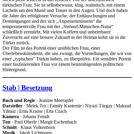
türkischen Frau. Sie ist selbstbewusst, klug, realistisch; mit einem
Lächeln um den Mund und Trauer in den Augen. Und doch haben
die Jahre der erfolglosen Versuche, der Enttäuschungen und
Demütigungen und des sich „Anpassenmüssens“ die
temperamentvolle Frau mit der „Stehauf-Männchen-Natur“
schließlich zermürbt. Mit vielen Koffern und unbeirrbarer
Zuversicht auf eine bessere Zukunft in der Heimat kehrt sie in die
Türkei zurück.
Der Film ist das Porträt einer unüblichen Frau, einer
Überlebenskünstlerin, die uns zwingt, die Vorstellungen, die wir von
einer „typischen“ Türkin haben, zu überprüfen. Ein sensibles Porträt
einer faszinierenden Frau vor einem beunruhigenden politischen
Hintergrund.
Stab | Besetzung
Buch und Regie
· Jeanine Meerapfel
Darsteller
· Melek Tez | Family Kantemir | Niyazi Türgay | Maksud
Yilmaz | Erna Krause | Etta Czach
Kamera
· Johann Feindt
Ton
· Paul Oberle | Margit Eschenbach
Schnitt
· Klaus Volkenborn
Musik
· Jakob Lichtmann