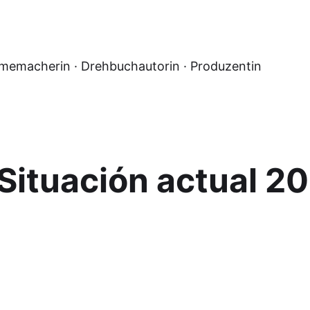
lmemacherin · Drehbuchautorin · Produzentin
ituación actual 2